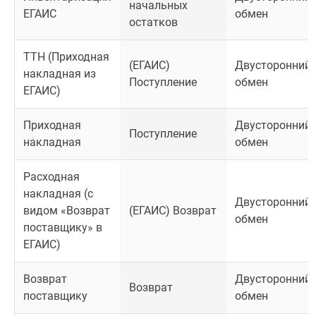
начальных
ЕГАИС
обмен
остатков
ТТН (Приходная
(ЕГАИС)
Двусторонний
накладная из
Поступление
обмен
ЕГАИС)
Приходная
Двусторонний
Поступление
накладная
обмен
Расходная
накладная (с
Двусторонний
видом «Возврат
(ЕГАИС) Возврат
обмен
поставщику» в
ЕГАИС)
Возврат
Двусторонний
Возврат
поставщику
обмен