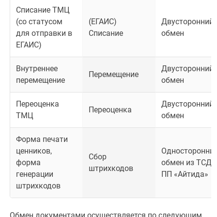
Списание ТМЦ
(со статусом
(ЕГАИС)
Двусторонний
для отправки в
Списание
обмен
ЕГАИС)
Внутреннее
Двусторонний
Перемещение
перемещение
обмен
Переоценка
Двусторонний
Переоценка
ТМЦ
обмен
Форма печати
ценников,
Односторонни
Сбор
форма
обмен из ТСД 
штрихкодов
генерации
ПП «Айтида»
штрихкодов
Обмен документами осуществляется по следующим