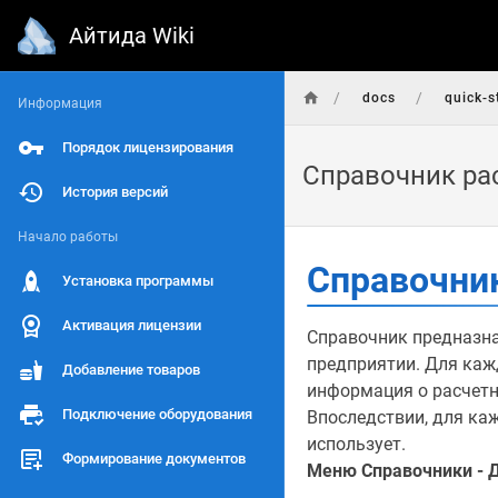
Айтида Wiki
/
/
docs
quick-s
Информация
Порядок лицензирования
Справочник ра
История версий
Начало работы
Справочни
Установка программы
Активация лицензии
Справочник предназна
предприятии. Для кажд
Добавление товаров
информация о расчетн
Подключение оборудования
Впоследствии, для ка
использует.
Формирование документов
Меню Справочники - 