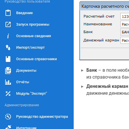
Руководство пользователя
Введение
Запуск программы
Основные сведения
Импорт/экспорт
Основные справочники
Банк
– в поле необ
Документы
из справочника ба
Отчёты
Денежный карман
движение денежных
Модуль "Эксперт"
Администрирование
Руководство администратора
Интеграции